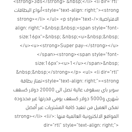
<strong>3ds</strong> &nbsp;</li> <li dir="rtl"
style="text-align: right;"><strong>أنواع البطاقات
الافتراضية:</strong></li> </ul> <p style="text-
align: right;">&nbsp;&nbsp;<span style="font-
size:16px">&nbsp; &nbsp;<u>&nbsp;&nbsp;
</u><u><strong>Super pay-</strong></u>
</span><strong><span style="font-
size:16px"><u>1</u></span>&nbsp;
&nbsp;&nbsp;</strong></p> <ul> <li dir="rtl"
style="text-align: right;"><strong>تمتاز بطاقة
سوبر باي بسقوف عالية تصل الى 20000 دولار كسقف
شهري و5000 دولار كسقف يومي قدرتها غير محدودة
تمكن العميل من تنفيذ كافة المشتريات عبر أفضل
المواقع الالكترونية العالمية منها :</strong></li> <li
dir="rtl" style="text-align: right;">