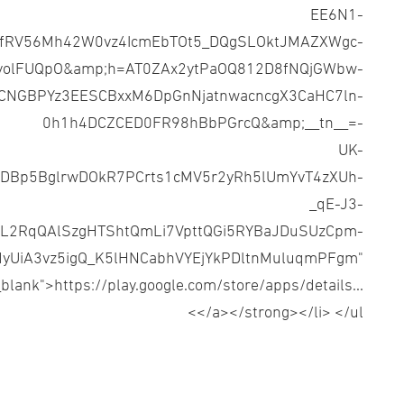
EE6N1-
5fRV56Mh42W0vz4IcmEbTOt5_DQgSLOktJMAZXWgc-
UyolFUQpO&amp;h=AT0ZAx2ytPaOQ812D8fNQjGWbw-
CNGBPYz3EESCBxxM6DpGnNjatnwacncgX3CaHC7ln-
0h1h4DCZCED0FR98hBbPGrcQ&amp;__tn__=-
UK-
Bp5BglrwDOkR7PCrts1cMV5r2yRh5lUmYvT4zXUh-
_qE-J3-
L2RqQAlSzgHTShtQmLi7VpttQGi5RYBaJDuSUzCpm-
yUiA3vz5igQ_K5lHNCabhVYEjYkPDltnMuluqmPFgm"
_blank">https://play.google.com/store/apps/details...
</a></strong></li> </ul>