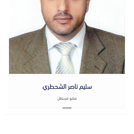
سليم ناصر الشحطري
عضو مستقل