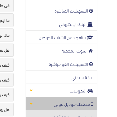
في حال
التسهيلات المباشرة
ما الإج
البنك الإلكتروني
ماذا ل
برنامج دمج الشباب الخريجين
البيوت المحمية
هل يمكن ت
التسهيلات الغير مباشرة
كيف يم
باقة سيدتي
كيف ي
التمويلات
كيف يم
محفظة موبايل موني
هل يو
خدمات المحفظة للأفراد